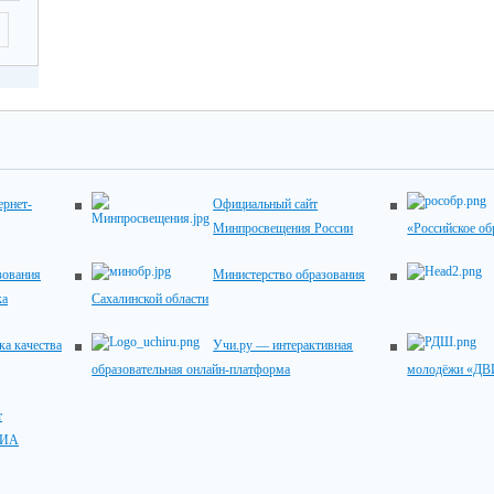
рнет-
Официальный сайт
Минпросвещения России
«Российское об
зования
Министерство образования
ка
Сахалинской области
ка качества
Учи.ру — интерактивная
образовательная онлайн-платформа
молодёжи «
т
ГИА