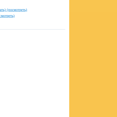
чать)
(посмотреть)
смотреть)